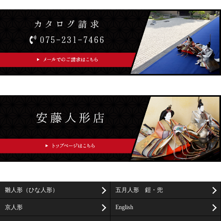
雛人形（ひな人形）
五月人形 鎧・兜
京人形
English