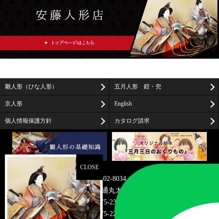
雛人形（ひな人形）
五月人形 鎧・兜
京人形
English
個人情報保護方針
カタログ請求
〒602-8034
京都市上京区油小路通丸太町上る米屋町273-2
TEL075-231-7466
FAX075-221-0583