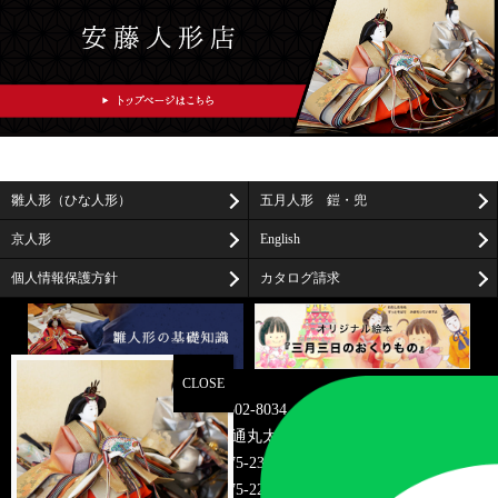
雛人形（ひな人形）
五月人形 鎧・兜
京人形
English
個人情報保護方針
カタログ請求
〒602-8034
京都市上京区油小路通丸太町上る米屋町273-2
TEL075-231-7466
FAX075-221-0583