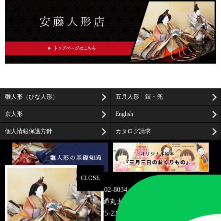
雛人形（ひな人形）
五月人形 鎧・兜
京人形
English
個人情報保護方針
カタログ請求
〒602-8034
京都市上京区油小路通丸太町上る米屋町273-2
TEL075-231-7466