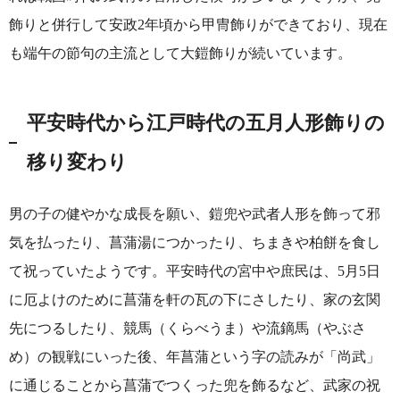
飾りと併行して安政2年頃から甲冑飾りができており、現在
も端午の節句の主流として大鎧飾りが続いています。
平安時代から江戸時代の五月人形飾りの
移り変わり
男の子の健やかな成長を願い、鎧兜や武者人形を飾って邪
気を払ったり、菖蒲湯につかったり、ちまきや柏餅を食し
て祝っていたようです。平安時代の宮中や庶民は、5月5日
に厄よけのために菖蒲を軒の瓦の下にさしたり、家の玄関
先につるしたり、競馬（くらべうま）や流鏑馬（やぶさ
め）の観戦にいった後、年菖蒲という字の読みが「尚武」
に通じることから菖蒲でつくった兜を飾るなど、武家の祝