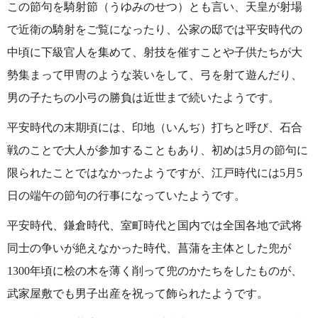
この節句を騎射節（うゆみのせつ）とも言い、天皇が射場
で近衛の騎射をご覧になったり、公家の邸では平安時代の
中頃に下級官人を集めて、射技を催すことや子供たちが大
勢集まって甲冑のような装いをして、弓を射て遊んだり、
男の子たちの小弓の勝負は近世まで続いたようです。
平安時代の末期頃には、印地（いんぢ）打ちと呼び、石合
戦のことで大人が参加することもあり、初めは5月の節句に
限られたことではなかったようですが、江戸時代には5月5
日の端午の節句の行事になっていたようです。
平安時代、鎌倉時代、室町時代と国内では全国各地で武将
同士の争いが絶えなかった時代、菖蒲を主体とした兜が
1300年頃に桧の木を薄く削って兜のかたちをしたものが、
武家屋敷でも男子出産を祝って飾られたようです。