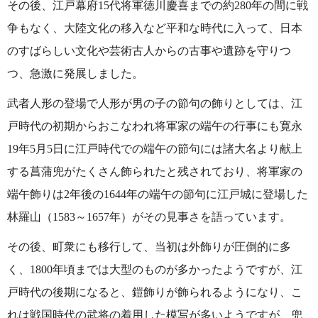
その後、江戸幕府15代将軍徳川慶喜までの約280年の間に戦
争もなく、大陸文化の移入など平和な時代に入って、日本
のすばらしい文化や芸術古人からの古事や遺跡を守りつ
つ、急激に発展しました。
武者人形の登場で人形が男の子の節句の飾りとしては、江
戸時代の初期からおこなわれ将軍家の端午の行事にも寛永
19年5月5日に江戸時代での端午の節句には諸大名より献上
する菖蒲兜がたくさん飾られたと残されており、将軍家の
端午飾りは2年後の1644年の端午の節句に江戸城に登場した
林羅山（1583～1657年）がその見事さを語っています。
その後、町衆にも移行して、当初は外飾りが圧倒的に多
く、1800年頃までは大型のものが多かったようですが、江
戸時代の後期になると、鎧飾りが飾られるようになり、こ
れは戦国時代の武将の着用した模写が多いようですが、兜