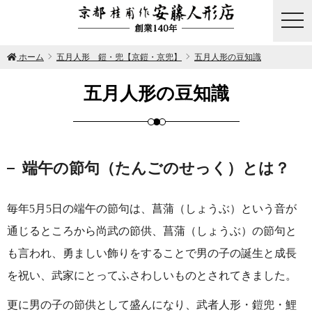
togg
navi
ホーム
五月人形 鎧・兜【京鎧・京兜】
五月人形の豆知識
五月人形の豆知識
端午の節句（たんごのせっく）とは？
毎年5月5日の端午の節句は、菖蒲（しょうぶ）という音が
通じるところから尚武の節供、菖蒲（しょうぶ）の節句と
も言われ、勇ましい飾りをすることで男の子の誕生と成長
を祝い、武家にとってふさわしいものとされてきました。
更に男の子の節供として盛んになり、武者人形・鎧兜・鯉