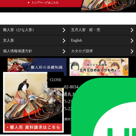
雛人形（ひな人形）
五月人形 鎧・兜
京人形
English
個人情報保護方針
カタログ請求
〒602-8034
京都市上京区油小路通丸太町上る米屋町273-2
TEL075-231-7466
FAX075-221-0583
© 2026
雛人形・京雛・京人形の桂甫作安藤人形店/京都
. All rights reserved.