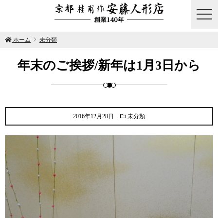
togg
navi
ホーム
未分類
年末のご挨拶/新年は1月3日から
2016年12月28日
未分類