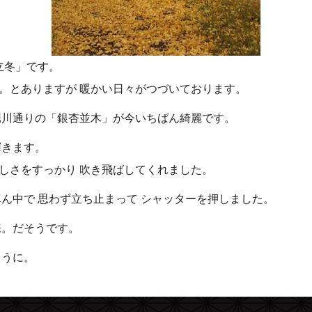
立冬」です。
。とありますが 暖かい日々がつづいております。
堀川通りの「銀杏並木」が今いちばん綺麗です。
輝きます。
しさをすっかり 吹き飛ばしてくれました。
真ん中で 思わず立ち止まって シャッターを押しました。
来。だそうです。
ように。