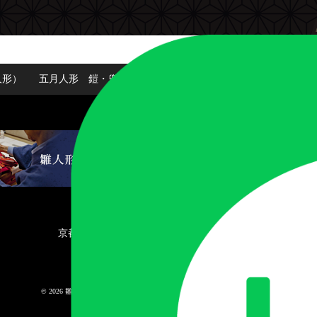
人形）
五月人形 鎧・兜
京人形
English
個人情報保護方針
〒602-8034
京都市上京区油小路通丸太町上る米屋町273-2
TEL075-231-7466
FAX075-221-0583
© 2026
雛人形・京雛・京人形の桂甫作安藤人形店/京都
. All rights reserved.