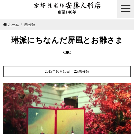
togg
navi
ホーム
未分類
琳派にちなんだ屏風とお雛さま
2015年10月15日
未分類