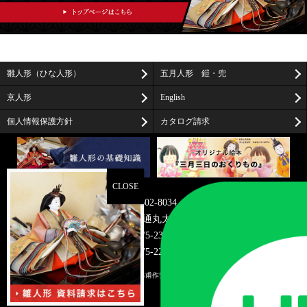
雛人形（ひな人形）
五月人形 鎧・兜
京人形
English
個人情報保護方針
カタログ請求
〒602-8034
京都市上京区油小路通丸太町上る米屋町273-2
TEL075-231-7466
FAX075-221-0583
© 2026
雛人形・京雛・京人形の桂甫作安藤人形店/京都
. All rights reserved.