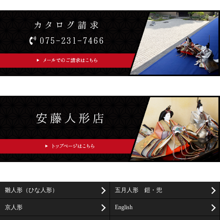
雛人形（ひな人形）
五月人形 鎧・兜
京人形
English