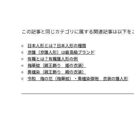
この記事と同じカテゴリに属する関連記事は以下を
日本人形とは？日本人形の種類
京雛（京雛人形）は最高級ブランド
有職とは？有職雛人形の例
梅華紋（親王飾り 姫の衣装）
黄櫨染（親王飾り 殿の衣装）
令和 梅の花（梅華紋）・黄櫨染御袍 衣装の雛人形