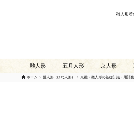
雛人形着
雛人形
五月人形
京人形
ホーム
雛人形（ひな人形）
京雛・雛人形の基礎知識・用語