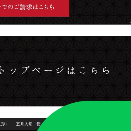
人形）
五月人形 鎧・兜
京人形
English
個人情報保護方針