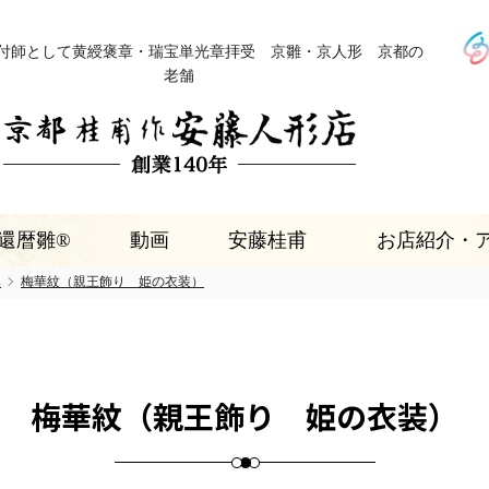
付師として黄綬褒章・瑞宝単光章拝受 京雛・京人形 京都の
老舗
還暦雛®
動画
安藤桂甫
お店紹介・
集
梅華紋（親王飾り 姫の衣装）
梅華紋（親王飾り 姫の衣装）