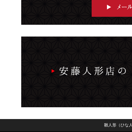
雛人形（ひな