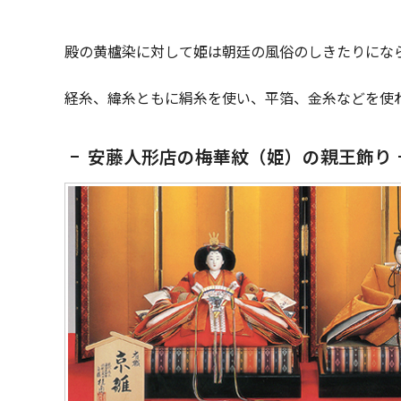
殿の黄櫨染に対して姫は朝廷の風俗のしきたりにな
経糸、緯糸ともに絹糸を使い、平箔、金糸などを使
安藤人形店の梅華紋（姫）の親王飾り