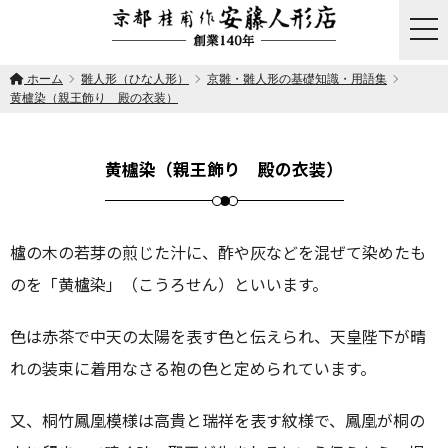
togg
ホーム
雛人形（ひな人形）
京雛・雛人形の基礎知識・用語集
黄櫨染（親王飾り 殿の衣装）
黄櫨染（親王飾り 殿の衣装）
櫨の木の若芽の煎じた汁に、酢や灰などを混ぜて染めたも
のを「黄櫨染」（こうろせん）といいます。
色は赤茶で中天の太陽を表す色と伝えられ、天皇陛下が晴
れの装束に着用なさる袍の色と定められています。
又、桐竹鳳凰模様は高貴と瑞祥を表す紋様で、鳳凰が桐の