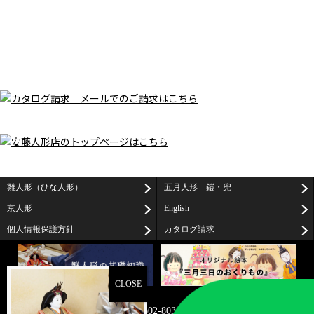
雛人形（ひな人形）
五月人形 鎧・兜
京人形
English
個人情報保護方針
カタログ請求
〒602-8034