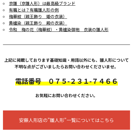
京雛（京雛人形）は最高級ブランド
有職とは？有職雛人形の例
梅華紋（親王飾り 姫の衣装）
黄櫨染（親王飾り 殿の衣装）
令和 梅の花（梅華紋）・黄櫨染御袍 衣装の雛人形
上記に掲載しております基礎知識・用語以外にも、雛人形について
不明な点がございましたらお問い合わせくださいませ。
電話番号 ０７５-２３１-７４６６
お気軽にお問い合わせください。
安藤人形店の”雛人形”一覧についてはこちら