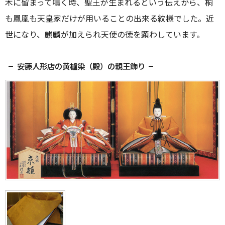
木に留まって鳴く時、聖王が生まれるという伝えから、桐
も鳳凰も天皇家だけが用いることの出来る紋様でした。近
世になり、麒麟が加えられ天使の徳を顕わしています。
安藤人形店の黄櫨染（殿）の親王飾り